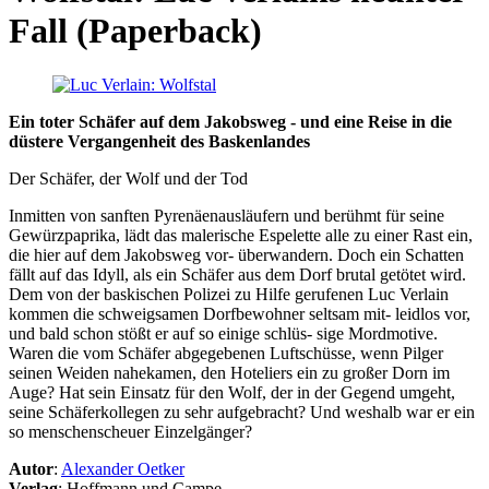
Fall (Paperback)
Ein toter Schäfer auf dem Jakobsweg - und eine Reise in die
düstere Vergangenheit des Baskenlandes
Der Schäfer, der Wolf und der Tod
Inmitten von sanften Pyrenäenausläufern und berühmt für seine
Gewürzpaprika, lädt das malerische Espelette alle zu einer Rast ein,
die hier auf dem Jakobsweg vor- überwandern. Doch ein Schatten
fällt auf das Idyll, als ein Schäfer aus dem Dorf brutal getötet wird.
Dem von der baskischen Polizei zu Hilfe gerufenen Luc Verlain
kommen die schweigsamen Dorfbewohner seltsam mit- leidlos vor,
und bald schon stößt er auf so einige schlüs- sige Mordmotive.
Waren die vom Schäfer abgegebenen Luftschüsse, wenn Pilger
seinen Weiden nahekamen, den Hoteliers ein zu großer Dorn im
Auge? Hat sein Einsatz für den Wolf, der in der Gegend umgeht,
seine Schäferkollegen zu sehr aufgebracht? Und weshalb war er ein
so menschenscheuer Einzelgänger?
Autor
:
Alexander Oetker
Verlag
: Hoffmann und Campe