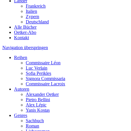
Länder
Frankreich
Italien
Zypern
Deutschland
Alle Bücher
Oetker-Abo
Kontakt
Navigation überspringen
Reihen
Commissaire Léon
Luc Verlain
Sofia Perikles
Signora Commissaria
Commissaire Lacroix
Autoren
Alexander Oetker
Pietro Bellini
Alex Lépic
Yanis Kostas
Genres
Sachbuch
Roman