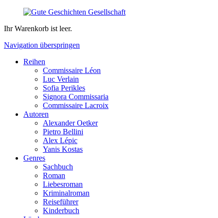
Ihr Warenkorb ist leer.
Navigation überspringen
Reihen
Commissaire Léon
Luc Verlain
Sofia Perikles
Signora Commissaria
Commissaire Lacroix
Autoren
Alexander Oetker
Pietro Bellini
Alex Lépic
Yanis Kostas
Genres
Sachbuch
Roman
Liebesroman
Kriminalroman
Reiseführer
Kinderbuch