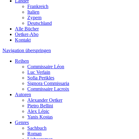
Länder
Frankreich
Italien
Zypern
Deutschland
Alle Bücher
Oetker-Abo
Kontakt
Navigation überspringen
Reihen
Commissaire Léon
Luc Verlain
Sofia Perikles
Signora Commissaria
Commissaire Lacroix
Autoren
Alexander Oetker
Pietro Bellini
Alex Lépic
Yanis Kostas
Genres
Sachbuch
Roman