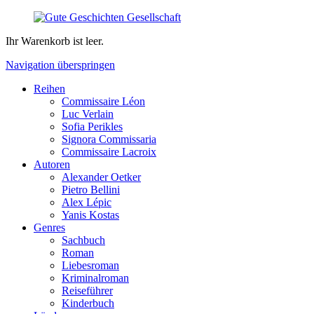
Ihr Warenkorb ist leer.
Navigation überspringen
Reihen
Commissaire Léon
Luc Verlain
Sofia Perikles
Signora Commissaria
Commissaire Lacroix
Autoren
Alexander Oetker
Pietro Bellini
Alex Lépic
Yanis Kostas
Genres
Sachbuch
Roman
Liebesroman
Kriminalroman
Reiseführer
Kinderbuch